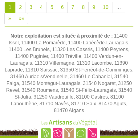
1
2
3
4
5
6
7
8
9
10
…
»
»»
Notre exploitation est située à proximité de :
11400
Issel, 11400 La Pomarède, 11400 Labécède-Lauragais,
11400 Les Brunels, 11320 Les Cassés, 11400 Peyrens,
11400 Puginier, 11400 Tréville, 11400 Verdun-en-
Lauragais, 11310 Villemagne, 11310 Lacombe, 11390
Laprade, 11310 Saissac, 31350 St-Ferréol-de-Comminges,
31460 Auriac s/Vendinelle, 31460 Le Cabanial, 31540
Falga, 31540 Montégut-Lauragais, 31540 Nogaret, 31250
Revel, 31540 Roumens, 31540 St-Félix-Lauragais, 31540
St-Julia, 31250 Vaudreuille, 81100 Castres, 81100
Laboulbène, 81710 Navès, 81710 Saïx, 81470 Aguts,
81470 Algans