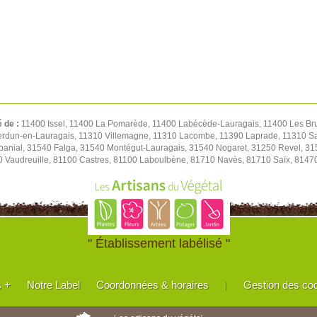
é de :
11400 Issel, 11400 La Pomarède, 11400 Labécède-Lauragais, 11400 Les Br
 Verdun-en-Lauragais, 11310 Villemagne, 11310 Lacombe, 11390 Laprade, 11310 S
abanial, 31540 Falga, 31540 Montégut-Lauragais, 31540 Nogaret, 31250 Revel, 31
0 Vaudreuille, 81100 Castres, 81100 Laboulbène, 81710 Navès, 81710 Saïx, 8147
" Établissement labélisé "
s +
Notre Label
Coordonnées & horaires
Gestion des co
|