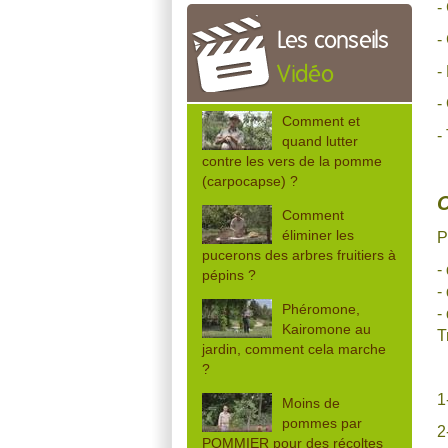
-
Les conseils
-
-
Vidéo
-
Comment et
-
quand lutter
contre les vers de la pomme
(carpocapse) ?
C
Comment
éliminer les
P
pucerons des arbres fruitiers à
-
pépins ?
-
Phéromone,
-
Kairomone au
T
jardin, comment cela marche
?
1
Moins de
pommes par
2
POMMIER pour des récoltes