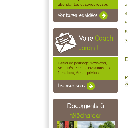
3
abondantes et savoureuses
4
Voir toutes les vidéos
5
6
Votre
Coach
7
Jardin !
E
Cahier de jardinage Newsletter,
Actualités, Plantes, Invitations aux
formations, Ventes privées...
P
w
Inscrivez-vous
Documents à
télécharger