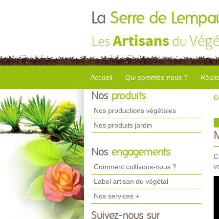
La
Serre de Lempa
Artisans
Végé
Les
du
Accueil
Qui sommes-nous ?
Réali
Nos
produits
C
Nos productions végétales
Nos produits jardin
Nos
engagements
C
v
Comment cultivons-nous ?
Label artisan du végétal
Nos services +
Suivez-nous sur