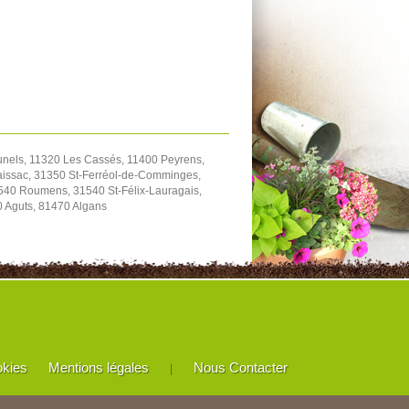
unels, 11320 Les Cassés, 11400 Peyrens,
aissac, 31350 St-Ferréol-de-Comminges,
540 Roumens, 31540 St-Félix-Lauragais,
0 Aguts, 81470 Algans
okies
Mentions légales
Nous Contacter
|