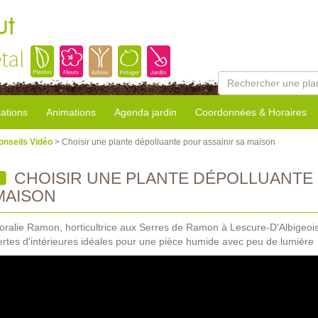
ut
tal
sations
Animations
Agenda jardin
Coordonnées & Horaires
onseils Vidéo
> Choisir une plante dépolluante pour assainir sa maison
CHOISIR UNE PLANTE DÉPOLLUANTE 
MAISON
oralie Ramon, horticultrice aux Serres de Ramon à Lescure-D'Albigeois (
ertes d'intérieures idéales pour une pièce humide avec peu de lumière