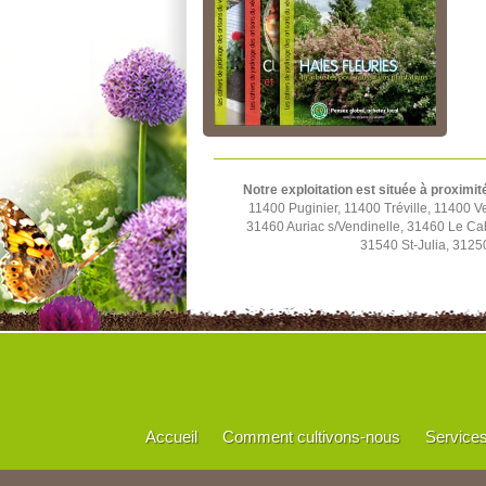
Notre exploitation est située à proximit
11400 Puginier, 11400 Tréville, 11400
31460 Auriac s/Vendinelle, 31460 Le C
31540 St-Julia, 3125
Accueil
Comment cultivons-nous
Service