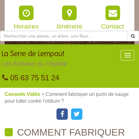
Horaires
Itinéraire
Contact
La
Serre de Lempaut
Toggl
navig
Les Artisans du Végétal
05 63 75 51 24
Conseils Vidéo
> Comment fabriquer un purin de sauge
pour lutter contre l'oïdium ?
COMMENT FABRIQUER