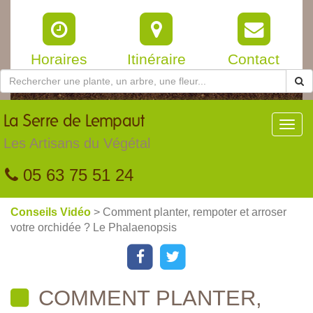
Horaires
Itinéraire
Contact
La
Serre de Lempaut
Toggl
navig
Les Artisans du Végétal
05 63 75 51 24
Conseils Vidéo
> Comment planter, rempoter et arroser
votre orchidée ? Le Phalaenopsis
COMMENT PLANTER,