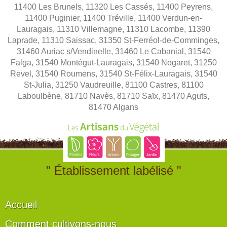
11400 Les Brunels, 11320 Les Cassés, 11400 Peyrens,
11400 Puginier, 11400 Tréville, 11400 Verdun-en-
Lauragais, 11310 Villemagne, 11310 Lacombe, 11390
Laprade, 11310 Saissac, 31350 St-Ferréol-de-Comminges,
31460 Auriac s/Vendinelle, 31460 Le Cabanial, 31540
Falga, 31540 Montégut-Lauragais, 31540 Nogaret, 31250
Revel, 31540 Roumens, 31540 St-Félix-Lauragais, 31540
St-Julia, 31250 Vaudreuille, 81100 Castres, 81100
Laboulbène, 81710 Navès, 81710 Saïx, 81470 Aguts,
81470 Algans
" Établissement labélisé "
Accueil
Comment cultivons-nous