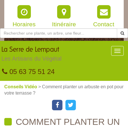
Horaires
Itinéraire
Contact
La
Serre de Lempaut
Toggl
navig
Les Artisans du Végétal
05 63 75 51 24
Conseils Vidéo
> Comment planter un arbuste en pot pour
votre terrasse ?
COMMENT PLANTER UN