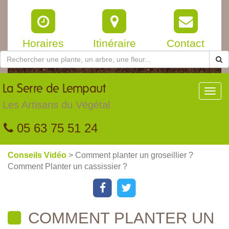
Horaires
Itinéraire
Contact
La
Serre de Lempaut
Toggl
navig
Les Artisans du Végétal
05 63 75 51 24
Conseils Vidéo
> Comment planter un groseillier ?
Comment Planter un cassissier ?
COMMENT PLANTER UN