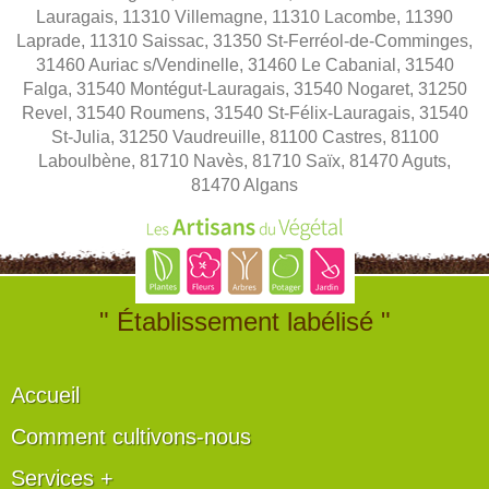
Lauragais, 11310 Villemagne, 11310 Lacombe, 11390
Laprade, 11310 Saissac, 31350 St-Ferréol-de-Comminges,
31460 Auriac s/Vendinelle, 31460 Le Cabanial, 31540
Falga, 31540 Montégut-Lauragais, 31540 Nogaret, 31250
Revel, 31540 Roumens, 31540 St-Félix-Lauragais, 31540
St-Julia, 31250 Vaudreuille, 81100 Castres, 81100
Laboulbène, 81710 Navès, 81710 Saïx, 81470 Aguts,
81470 Algans
" Établissement labélisé "
Accueil
Comment cultivons-nous
Services +