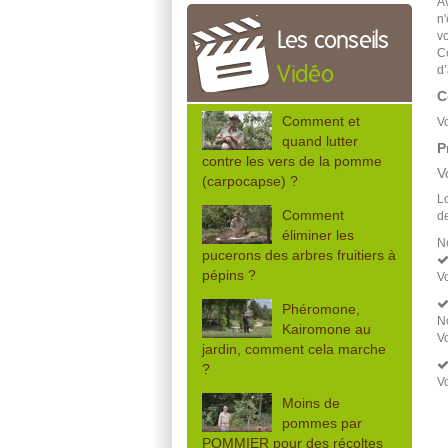
A
n
v
Les conseils
Co
d
Vidéo
C
Comment et
V
quand lutter
P
contre les vers de la pomme
V
(carpocapse) ?
L
Comment
de
éliminer les
N
pucerons des arbres fruitiers à
pépins ?
Vo
Phéromone,
No
Kairomone au
V
jardin, comment cela marche
?
V
Moins de
pommes par
POMMIER pour des récoltes