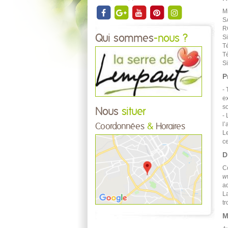
M
S
R
Qui sommes
-nous ?
S
T
T
Si
P
- 
ex
s
Nous
situer
- 
l’
Coordonnées
&
Horaires
Le
ce
D
C
w
ad
La
tr
M