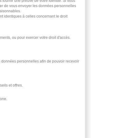
ournir une preuve de votre identité. Si vous
user de vous envoyer les données personnelles
aisonnables.
nt identiques à celles concernant le droit
ts, ou pour exercer votre droit d'accès.
 données personnelles afin de pouvoir recevoir
ils et offres.
hone.