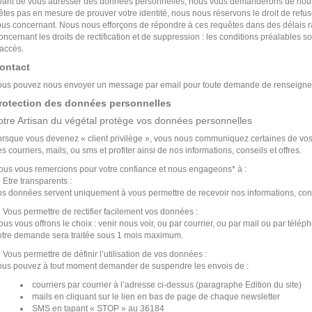
vant de vous adresser des données personnelles, nous vous demanderons de nous f
'êtes pas en mesure de prouver votre identité, nous nous réservons le droit de ref
ous concernant. Nous nous efforçons de répondre à ces requêtes dans des délais r
ncernant les droits de rectification et de suppression : les conditions préalables so
’accès.
ontact
ous pouvez nous envoyer un message par email pour toute demande de renseignemen
rotection des données personnelles
otre Artisan du végétal protège vos données personnelles
orsque vous devenez « client privilège », vous nous communiquez certaines de vos
s courriers, mails, ou sms et profiter ainsi de nos informations, conseils et offres.
ous vous remercions pour votre confiance et nous engageons* à :
Etre transparents :
s données servent uniquement à vous permettre de recevoir nos informations, conse
Vous permettre de rectifier facilement vos données :
us vous offrons le choix : venir nous voir, ou par courrier, ou par mail ou par télép
otre demande sera traitée sous 1 mois maximum.
Vous permettre de définir l’utilisation de vos données :
ous pouvez à tout moment demander de suspendre les envois de :
courriers par courrier à l’adresse ci-dessus (paragraphe Edition du site)
mails en cliquant sur le lien en bas de page de chaque newsletter
SMS en tapant « STOP » au 36184