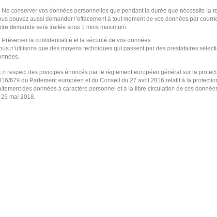
Ne conserver vos données personnelles que pendant la durée que nécessite la re
ous pouvez aussi demander l’effacement à tout moment de vos données par courrie
otre demande sera traitée sous 1 mois maximum.
Préserver la confidentialité et la sécurité de vos données
us n’utilisons que des moyens techniques qui passent par des prestataires sélectio
onnées.
 En respect des principes énoncés par le règlement européen général sur la prote
016/679 du Parlement européen et du Conseil du 27 avril 2016 relatif à la protecti
aitement des données à caractère personnel et à la libre circulation de ces données
e 25 mai 2018.