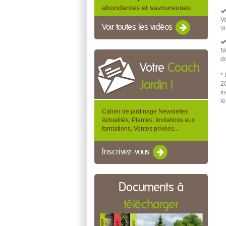
abondantes et savoureuses
V
Voir toutes les vidéos
V
No
d
Votre
Coach
*
Jardin !
2
tr
l
Cahier de jardinage Newsletter,
Actualités, Plantes, Invitations aux
formations, Ventes privées...
Inscrivez-vous
Documents à
télécharger