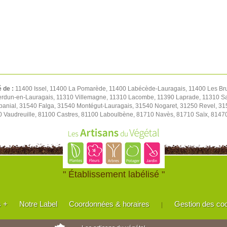
é de :
11400 Issel, 11400 La Pomarède, 11400 Labécède-Lauragais, 11400 Les Br
 Verdun-en-Lauragais, 11310 Villemagne, 11310 Lacombe, 11390 Laprade, 11310 S
abanial, 31540 Falga, 31540 Montégut-Lauragais, 31540 Nogaret, 31250 Revel, 31
0 Vaudreuille, 81100 Castres, 81100 Laboulbène, 81710 Navès, 81710 Saïx, 8147
" Établissement labélisé "
s +
Notre Label
Coordonnées & horaires
Gestion des co
|