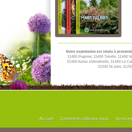
Notre exploitation est située à proximit
11400 Puginier, 11400 Tréville, 11400
31460 Auriac s/Vendinelle, 31460 Le C
31540 St-Julia, 3125
Accueil
Comment cultivons-nous
Service