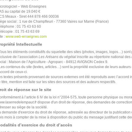
icrologiciel – Web Enseignes
AS au capital de 19.040 €
CS Meaux - Siret 444 878 466 00036
iège social : 1 rue de Champfleuri - 77360 Vaires sur Marne (France)
éléphone : 01 75 43 63 60
élécopie : 01 75 43 63 69
te :
www.web-enseignes.com
ropriété Intellectuelle
Tous les éléments constitutifs du squelette des sites (photos, images, logos…) sont p
clusive de l’association
Les Artisans du végétal
inscrite au répertoire national de
ocial : Maison de l’Agriculture - Agroparc - 84912 AVIGNON Cedex 9.
Les contenus du site (textes, articles…) sont la propriété exclusive de leurs auteurs
accord de ceux-ci.
s textes présents provenant de sources externes ont été reproduits avec l’accord imp
 titre, mention est faite sur les sites des sources et des auteurs respectifs.
roit de réponse sur le site
onformément à l’article 6 IV de la loi n°2004-575, toute personne physique ou mor
ww.laserredelempaut.fr
dispose d'un droit de réponse, des demandes de correctio
resser au siège de la société.
 demande d'exercice du droit de réponse, adressée au directeur de la publication d
ois mois à compter de la mise à disposition du public du message justifiant cette 
odalités d’exercice du droit d’accès