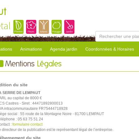
ut
tal
sations
Animations
Agenda jardin
Coordonnées & Horaires
Mentions
Légales
dition du site
A SERRE DE LEMPAUT
ARL au capital de 8000 €
CS Castres - Siret : 44471892800013
VA intracommunautaire FR75444718928
iège social : 55 route de la Montagne Noire - 81700 LEMPAUT
éléphone : 05 63 75 51 24
ontact :
formulaire contact
 directeur de la publication est le représentant légal de l’entreprise.
ébergement du site