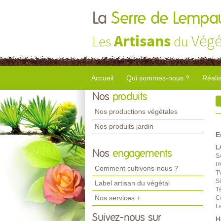
La
Serre de Lempa
Artisans
Végé
Les
du
Accueil
Qui sommes-nous ?
Réali
Nos
produits
Nos productions végétales
Nos produits jardin
E
L
Nos
engagements
S
R
Comment cultivons-nous ?
T
S
Label artisan du végétal
T
Nos services +
C
Le
Suivez-nous sur
H