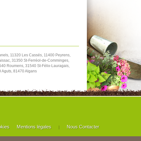
unels, 11320 Les Cassés, 11400 Peyrens,
aissac, 31350 St-Ferréol-de-Comminges,
540 Roumens, 31540 St-Félix-Lauragais,
0 Aguts, 81470 Algans
okies
Mentions légales
Nous Contacter
|