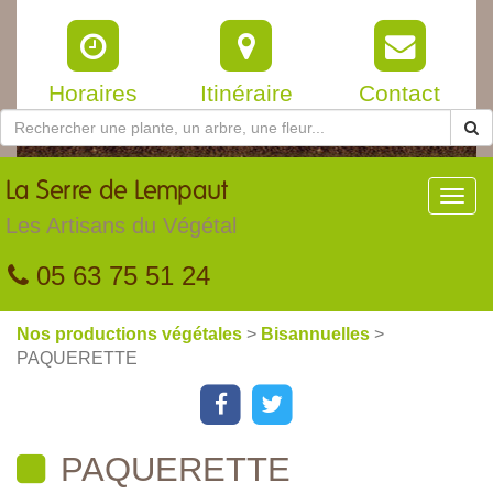
Horaires
Itinéraire
Contact
La
Serre de Lempaut
Toggl
navig
Les Artisans du Végétal
05 63 75 51 24
Nos productions végétales
>
Bisannuelles
>
PAQUERETTE
PAQUERETTE