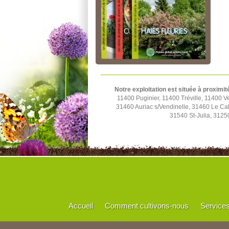
Notre exploitation est située à proximit
11400 Puginier, 11400 Tréville, 11400
31460 Auriac s/Vendinelle, 31460 Le C
31540 St-Julia, 3125
Accueil
Comment cultivons-nous
Service