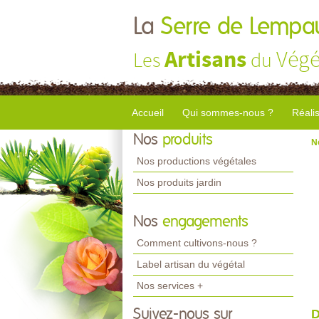
La
Serre de Lempa
Artisans
Végé
Les
du
Accueil
Qui sommes-nous ?
Réali
Nos
produits
N
Nos productions végétales
Nos produits jardin
Nos
engagements
Comment cultivons-nous ?
Label artisan du végétal
Nos services +
Suivez-nous sur
D