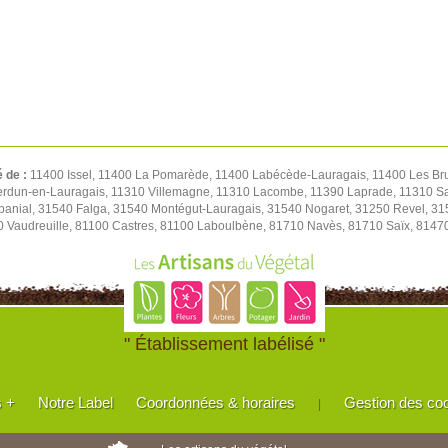
é de :
11400 Issel, 11400 La Pomarède, 11400 Labécède-Lauragais, 11400 Les Br
 Verdun-en-Lauragais, 11310 Villemagne, 11310 Lacombe, 11390 Laprade, 11310 S
abanial, 31540 Falga, 31540 Montégut-Lauragais, 31540 Nogaret, 31250 Revel, 31
0 Vaudreuille, 81100 Castres, 81100 Laboulbène, 81710 Navès, 81710 Saïx, 8147
" Établissement labélisé "
s +
Notre Label
Coordonnées & horaires
Gestion des co
|