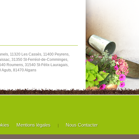
unels, 11320 Les Cassés, 11400 Peyrens,
aissac, 31350 St-Ferréol-de-Comminges,
540 Roumens, 31540 St-Félix-Lauragais,
0 Aguts, 81470 Algans
okies
Mentions légales
Nous Contacter
|