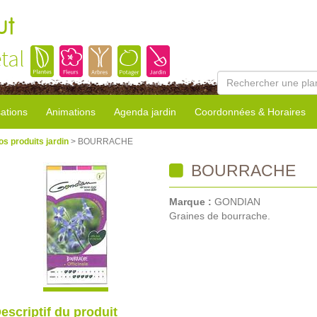
ut
tal
sations
Animations
Agenda jardin
Coordonnées & Horaires
os produits jardin
> BOURRACHE
BOURRACHE
Marque :
GONDIAN
Graines de bourrache.
escriptif du produit