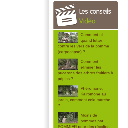
Les conseils
Vidéo
Comment et
quand lutter
contre les vers de la pomme
(carpocapse) ?
Comment
éliminer les
pucerons des arbres fruitiers à
pépins ?
Phéromone,
Kairomone au
jardin, comment cela marche
?
Moins de
pommes par
POMMIER pour des récoltes