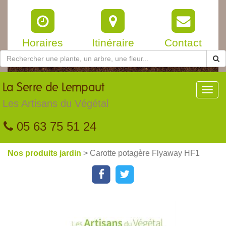
Horaires
Itinéraire
Contact
La
Serre de Lempaut
Toggl
navig
Les Artisans du Végétal
05 63 75 51 24
Nos produits jardin
> Carotte potagère Flyaway HF1