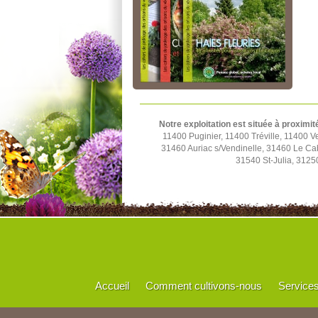
Notre exploitation est située à proximit
11400 Puginier, 11400 Tréville, 11400
31460 Auriac s/Vendinelle, 31460 Le C
31540 St-Julia, 3125
Accueil
Comment cultivons-nous
Service