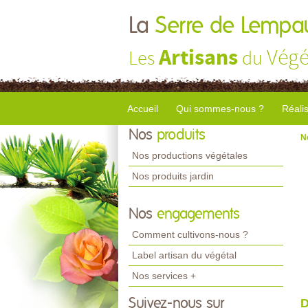
La
Serre de Lempa
Artisans
Végé
Les
du
Accueil
Qui sommes-nous ?
Réali
Nos
produits
N
Nos productions végétales
Nos produits jardin
Nos
engagements
Comment cultivons-nous ?
Label artisan du végétal
Nos services +
Suivez-nous sur
D