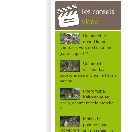
Les conseils
Vidéo
Comment et
quand lutter
contre les vers de la pomme
(carpocapse) ?
Comment
éliminer les
pucerons des arbres fruitiers à
pépins ?
Phéromone,
Kairomone au
jardin, comment cela marche
?
Moins de
pommes par
POMMIER pour des récoltes