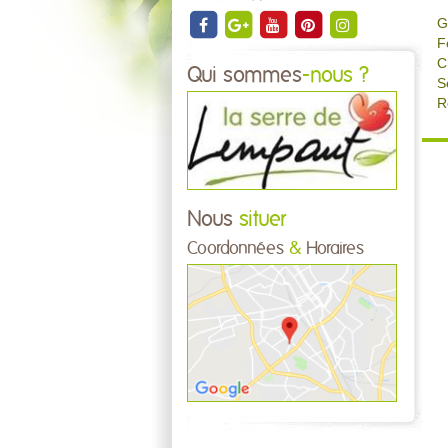
G
F
C
Qui sommes
-nous ?
S
R
Nous
situer
Coordonnées
&
Horaires