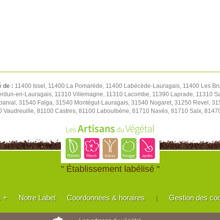
é de :
11400 Issel, 11400 La Pomarède, 11400 Labécède-Lauragais, 11400 Les Br
 Verdun-en-Lauragais, 11310 Villemagne, 11310 Lacombe, 11390 Laprade, 11310 S
abanial, 31540 Falga, 31540 Montégut-Lauragais, 31540 Nogaret, 31250 Revel, 31
0 Vaudreuille, 81100 Castres, 81100 Laboulbène, 81710 Navès, 81710 Saïx, 8147
" Établissement labélisé "
s +
Notre Label
Coordonnées & horaires
Gestion des co
|