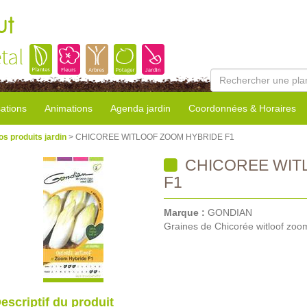
ut
tal
sations
Animations
Agenda jardin
Coordonnées & Horaires
os produits jardin
> CHICOREE WITLOOF ZOOM HYBRIDE F1
CHICOREE WIT
F1
Marque :
GONDIAN
Graines de Chicorée witloof zoo
escriptif du produit