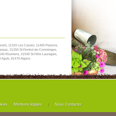
unels, 11320 Les Cassés, 11400 Peyrens,
aissac, 31350 St-Ferréol-de-Comminges,
540 Roumens, 31540 St-Félix-Lauragais,
0 Aguts, 81470 Algans
okies
Mentions légales
Nous Contacter
|