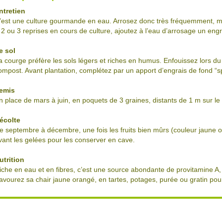
ntretien
’est une culture gourmande en eau. Arrosez donc très fréquemment, ma
 2 ou 3 reprises en cours de culture, ajoutez à l’eau d’arrosage un engr
e sol
a courge préfère les sols légers et riches en humus. Enfouissez lors
ompost. Avant plantation, complétez par un apport d’engrais de fond “s
emis
n place de mars à juin, en poquets de 3 graines, distants de 1 m sur le
écolte
e septembre à décembre, une fois les fruits bien mûrs (couleur jaune o
vant les gelées pour les conserver en cave.
utrition
iche en eau et en fibres, c’est une source abondante de provitamine A, 
avourez sa chair jaune orangé, en tartes, potages, purée ou gratin p