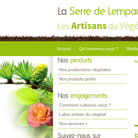
La
Serre de Lempa
Artisans
Végé
Les
du
Accueil
Qui sommes-nous ?
Réali
Nos
produits
N
Nos productions végétales
Nos produits jardin
Nos
engagements
Comment cultivons-nous ?
Label artisan du végétal
Nos services +
D
Suivez-nous sur