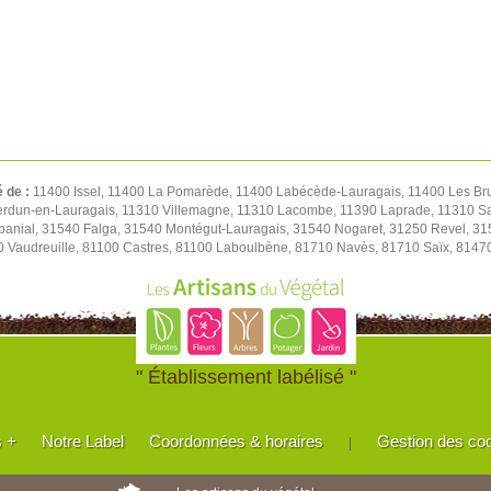
é de :
11400 Issel, 11400 La Pomarède, 11400 Labécède-Lauragais, 11400 Les Br
 Verdun-en-Lauragais, 11310 Villemagne, 11310 Lacombe, 11390 Laprade, 11310 S
abanial, 31540 Falga, 31540 Montégut-Lauragais, 31540 Nogaret, 31250 Revel, 31
0 Vaudreuille, 81100 Castres, 81100 Laboulbène, 81710 Navès, 81710 Saïx, 8147
" Établissement labélisé "
s +
Notre Label
Coordonnées & horaires
Gestion des co
|