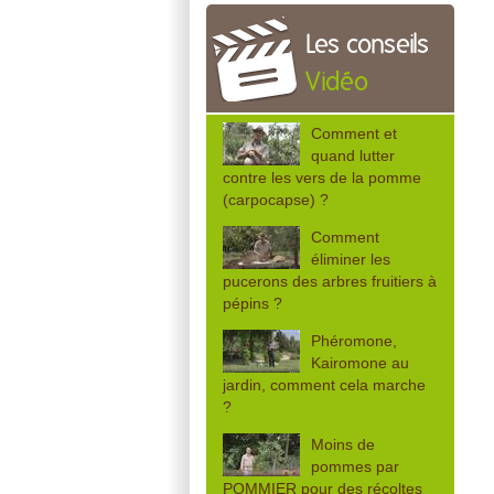
Les conseils
Vidéo
Comment et
quand lutter
contre les vers de la pomme
(carpocapse) ?
Comment
éliminer les
pucerons des arbres fruitiers à
pépins ?
Phéromone,
Kairomone au
jardin, comment cela marche
?
Moins de
pommes par
POMMIER pour des récoltes