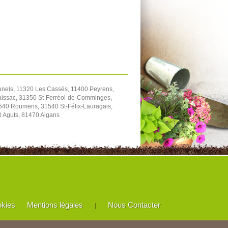
unels, 11320 Les Cassés, 11400 Peyrens,
aissac, 31350 St-Ferréol-de-Comminges,
540 Roumens, 31540 St-Félix-Lauragais,
0 Aguts, 81470 Algans
okies
Mentions légales
Nous Contacter
|