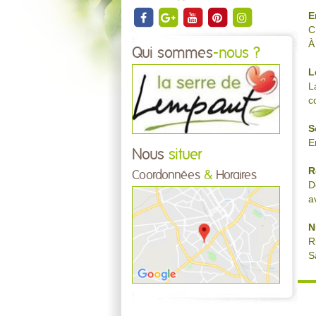
E
C
À
Qui sommes
-nous ?
L
L
c
S
E
Nous
situer
R
Coordonnées
&
Horaires
D
a
N
R
S