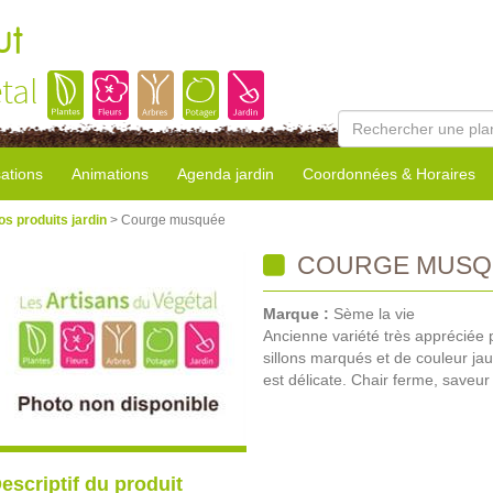
ut
tal
sations
Animations
Agenda jardin
Coordonnées & Horaires
os produits jardin
> Courge musquée
COURGE MUSQ
Marque :
Sème la vie
Ancienne variété très appréciée p
sillons marqués et de couleur ja
est délicate. Chair ferme, save
escriptif du produit