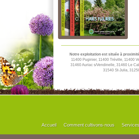
Notre exploitation est située à proximit
11400 Puginier, 11400 Tréville, 11400
31460 Auriac s/Vendinelle, 31460 Le C
31540 St-Julia, 3125
Accueil
Comment cultivons-nous
Service