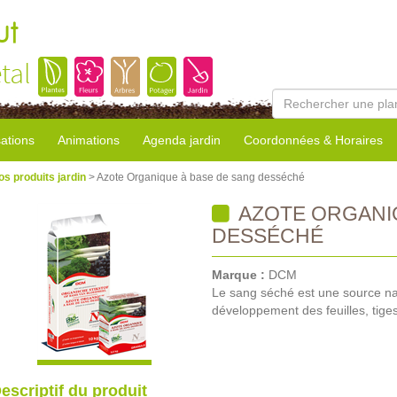
ut
tal
sations
Animations
Agenda jardin
Coordonnées & Horaires
os produits jardin
> Azote Organique à base de sang desséché
AZOTE ORGANIQ
DESSÉCHÉ
Marque :
DCM
Le sang séché est une source na
développement des feuilles, tiges 
escriptif du produit