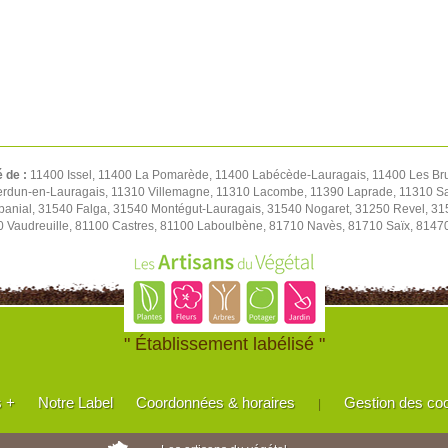
é de :
11400 Issel, 11400 La Pomarède, 11400 Labécède-Lauragais, 11400 Les Br
 Verdun-en-Lauragais, 11310 Villemagne, 11310 Lacombe, 11390 Laprade, 11310 S
abanial, 31540 Falga, 31540 Montégut-Lauragais, 31540 Nogaret, 31250 Revel, 31
0 Vaudreuille, 81100 Castres, 81100 Laboulbène, 81710 Navès, 81710 Saïx, 8147
" Établissement labélisé "
s +
Notre Label
Coordonnées & horaires
Gestion des co
|