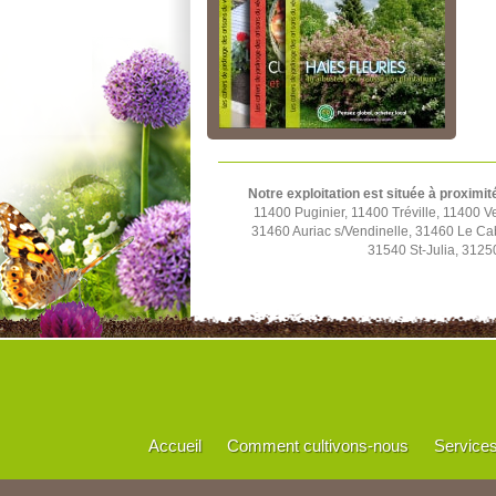
Notre exploitation est située à proximit
11400 Puginier, 11400 Tréville, 11400
31460 Auriac s/Vendinelle, 31460 Le C
31540 St-Julia, 3125
Accueil
Comment cultivons-nous
Service