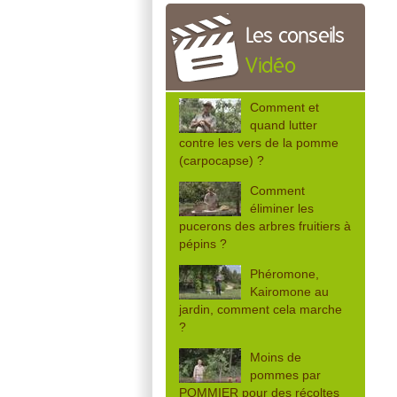
Les conseils
Vidéo
Comment et
quand lutter
contre les vers de la pomme
(carpocapse) ?
Comment
éliminer les
pucerons des arbres fruitiers à
pépins ?
Phéromone,
Kairomone au
jardin, comment cela marche
?
Moins de
pommes par
POMMIER pour des récoltes