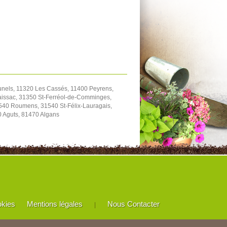
unels, 11320 Les Cassés, 11400 Peyrens,
aissac, 31350 St-Ferréol-de-Comminges,
540 Roumens, 31540 St-Félix-Lauragais,
0 Aguts, 81470 Algans
okies
Mentions légales
Nous Contacter
|