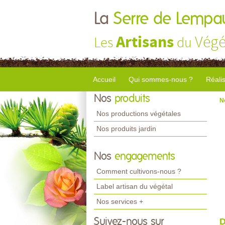
La
Serre de Lempa
Artisans
Végé
Les
du
Accueil
Qui sommes-nous ?
Réali
Nos
produits
N
Nos productions végétales
Nos produits jardin
Nos
engagements
Comment cultivons-nous ?
Label artisan du végétal
Nos services +
Suivez-nous sur
D