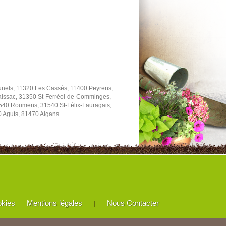
unels, 11320 Les Cassés, 11400 Peyrens,
aissac, 31350 St-Ferréol-de-Comminges,
540 Roumens, 31540 St-Félix-Lauragais,
0 Aguts, 81470 Algans
okies
Mentions légales
Nous Contacter
|