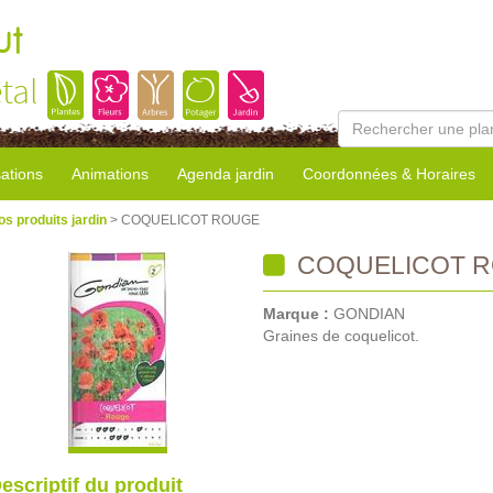
ut
tal
sations
Animations
Agenda jardin
Coordonnées & Horaires
os produits jardin
> COQUELICOT ROUGE
COQUELICOT 
Marque :
GONDIAN
Graines de coquelicot.
escriptif du produit