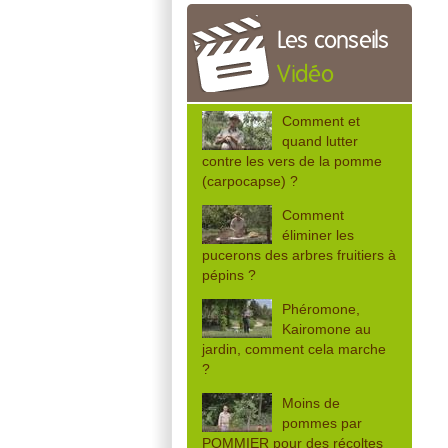
Les conseils
Vidéo
Comment et
quand lutter
contre les vers de la pomme
(carpocapse) ?
Comment
éliminer les
pucerons des arbres fruitiers à
pépins ?
Phéromone,
Kairomone au
jardin, comment cela marche
?
Moins de
pommes par
POMMIER pour des récoltes