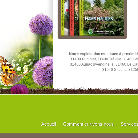
Notre exploitation est située à proximit
11400 Puginier, 11400 Tréville, 11400
31460 Auriac s/Vendinelle, 31460 Le C
31540 St-Julia, 3125
Accueil
Comment cultivons-nous
Service