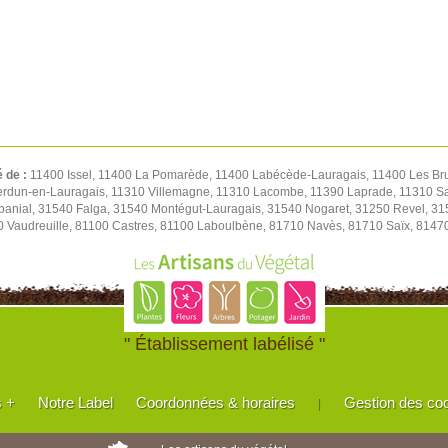
é de :
11400 Issel, 11400 La Pomarède, 11400 Labécède-Lauragais, 11400 Les Br
 Verdun-en-Lauragais, 11310 Villemagne, 11310 Lacombe, 11390 Laprade, 11310 S
abanial, 31540 Falga, 31540 Montégut-Lauragais, 31540 Nogaret, 31250 Revel, 31
0 Vaudreuille, 81100 Castres, 81100 Laboulbène, 81710 Navès, 81710 Saïx, 8147
" Établissement labélisé "
s +
Notre Label
Coordonnées & horaires
Gestion des co
|