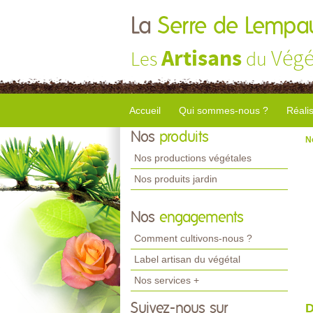
La
Serre de Lempa
Artisans
Végé
Les
du
Accueil
Qui sommes-nous ?
Réali
Nos
produits
N
Nos productions végétales
Nos produits jardin
Nos
engagements
Comment cultivons-nous ?
Label artisan du végétal
Nos services +
Suivez-nous sur
D