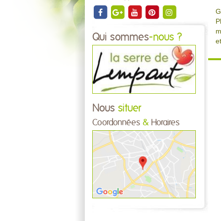
G
P
m
Qui sommes
-nous ?
e
Nous
situer
Coordonnées
&
Horaires