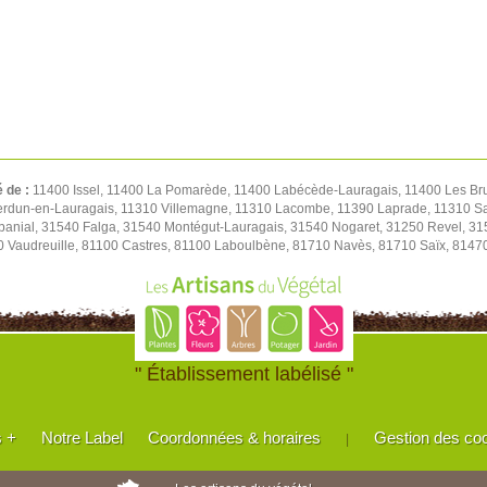
é de :
11400 Issel, 11400 La Pomarède, 11400 Labécède-Lauragais, 11400 Les Br
 Verdun-en-Lauragais, 11310 Villemagne, 11310 Lacombe, 11390 Laprade, 11310 S
abanial, 31540 Falga, 31540 Montégut-Lauragais, 31540 Nogaret, 31250 Revel, 31
0 Vaudreuille, 81100 Castres, 81100 Laboulbène, 81710 Navès, 81710 Saïx, 8147
" Établissement labélisé "
s +
Notre Label
Coordonnées & horaires
Gestion des co
|