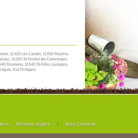
unels, 11320 Les Cassés, 11400 Peyrens,
aissac, 31350 St-Ferréol-de-Comminges,
540 Roumens, 31540 St-Félix-Lauragais,
0 Aguts, 81470 Algans
okies
Mentions légales
Nous Contacter
|