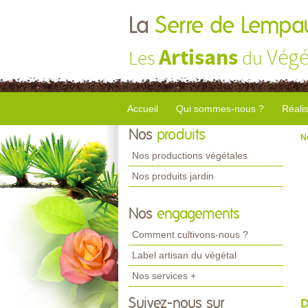
La
Serre de Lempa
Artisans
Végé
Les
du
Accueil
Qui sommes-nous ?
Réali
Nos
produits
N
Nos productions végétales
Nos produits jardin
Nos
engagements
Comment cultivons-nous ?
Label artisan du végétal
Nos services +
Suivez-nous sur
D