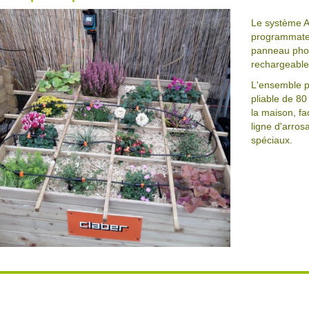
Le système 
programmateu
panneau phot
rechargeable
L'ensemble pe
pliable de 80 
la maison, fa
ligne d'arros
spéciaux.