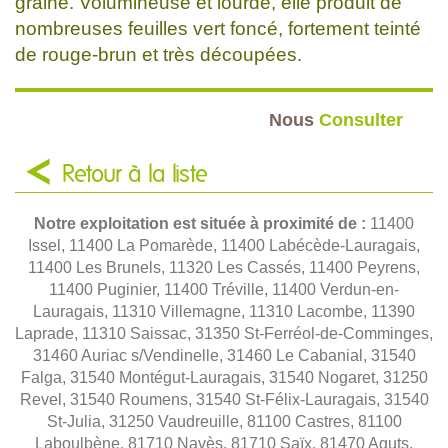
graine. Volumineuse et lourde, elle produit de
nombreuses feuilles vert foncé, fortement teinté
de rouge-brun et très découpées.
Nous
Consulter
Retour à la liste
Notre exploitation est située à proximité de :
11400
Issel, 11400 La Pomarède, 11400 Labécède-Lauragais,
11400 Les Brunels, 11320 Les Cassés, 11400 Peyrens,
11400 Puginier, 11400 Tréville, 11400 Verdun-en-
Lauragais, 11310 Villemagne, 11310 Lacombe, 11390
Laprade, 11310 Saissac, 31350 St-Ferréol-de-Comminges,
31460 Auriac s/Vendinelle, 31460 Le Cabanial, 31540
Falga, 31540 Montégut-Lauragais, 31540 Nogaret, 31250
Revel, 31540 Roumens, 31540 St-Félix-Lauragais, 31540
St-Julia, 31250 Vaudreuille, 81100 Castres, 81100
Laboulbène, 81710 Navès, 81710 Saïx, 81470 Aguts,