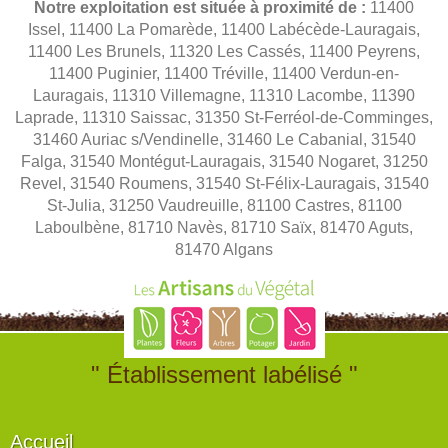
Notre exploitation est située à proximité de :
11400
Issel, 11400 La Pomarède, 11400 Labécède-Lauragais,
11400 Les Brunels, 11320 Les Cassés, 11400 Peyrens,
11400 Puginier, 11400 Tréville, 11400 Verdun-en-
Lauragais, 11310 Villemagne, 11310 Lacombe, 11390
Laprade, 11310 Saissac, 31350 St-Ferréol-de-Comminges,
31460 Auriac s/Vendinelle, 31460 Le Cabanial, 31540
Falga, 31540 Montégut-Lauragais, 31540 Nogaret, 31250
Revel, 31540 Roumens, 31540 St-Félix-Lauragais, 31540
St-Julia, 31250 Vaudreuille, 81100 Castres, 81100
Laboulbène, 81710 Navès, 81710 Saïx, 81470 Aguts,
81470 Algans
" Établissement labélisé "
Accueil