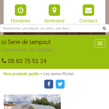
Horaires
Itinéraire
Contact
La
Serre de Lempaut
Toggl
navig
Les Artisans du Végétal
05 63 75 51 24
Nos produits jardin
> Les serres Richel