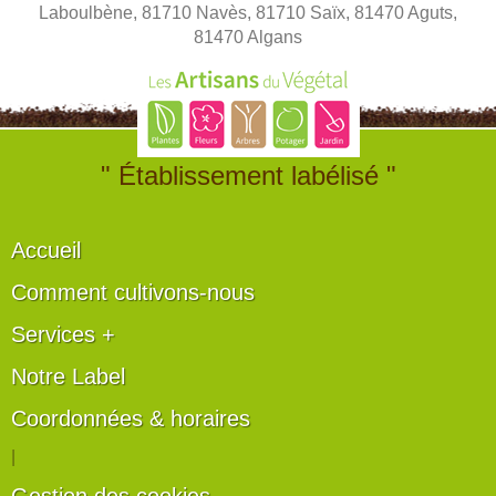
Laboulbène, 81710 Navès, 81710 Saïx, 81470 Aguts,
81470 Algans
" Établissement labélisé "
Accueil
Comment cultivons-nous
Services +
Notre Label
Coordonnées & horaires
|
Gestion des cookies