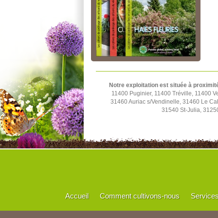
Notre exploitation est située à proximit
11400 Puginier, 11400 Tréville, 11400
31460 Auriac s/Vendinelle, 31460 Le C
31540 St-Julia, 3125
Accueil
Comment cultivons-nous
Service