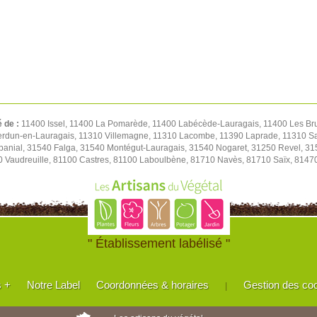
é de :
11400 Issel, 11400 La Pomarède, 11400 Labécède-Lauragais, 11400 Les Br
 Verdun-en-Lauragais, 11310 Villemagne, 11310 Lacombe, 11390 Laprade, 11310 S
abanial, 31540 Falga, 31540 Montégut-Lauragais, 31540 Nogaret, 31250 Revel, 31
0 Vaudreuille, 81100 Castres, 81100 Laboulbène, 81710 Navès, 81710 Saïx, 8147
" Établissement labélisé "
s +
Notre Label
Coordonnées & horaires
Gestion des co
|