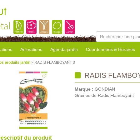
ut
tal
sations
Animations
Agenda jardin
Coordonnées & Horaires
os produits jardin
> RADIS FLAMBOYANT 3
RADIS FLAMBOY
Marque :
GONDIAN
Graines de Radis Flamboyant
escriptif du produit