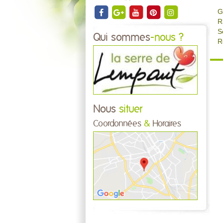
G
R
S
Qui sommes
-nous ?
R
Nous
situer
Coordonnées
&
Horaires