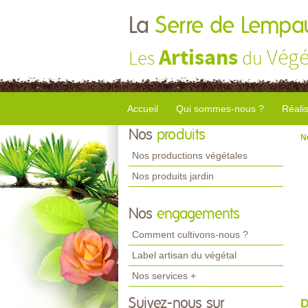
La
Serre de Lempa
Artisans
Végé
Les
du
Accueil
Qui sommes-nous ?
Réali
Nos
produits
N
Nos productions végétales
Nos produits jardin
Nos
engagements
Comment cultivons-nous ?
Label artisan du végétal
Nos services +
Suivez-nous sur
D