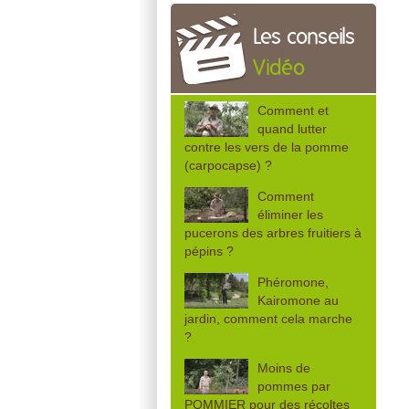
Les conseils
Vidéo
Comment et
quand lutter
contre les vers de la pomme
(carpocapse) ?
Comment
éliminer les
pucerons des arbres fruitiers à
pépins ?
Phéromone,
Kairomone au
jardin, comment cela marche
?
Moins de
pommes par
POMMIER pour des récoltes