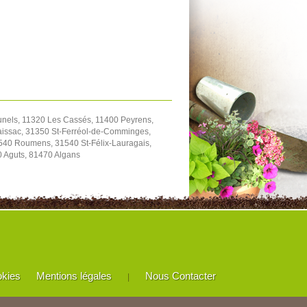
unels, 11320 Les Cassés, 11400 Peyrens,
aissac, 31350 St-Ferréol-de-Comminges,
540 Roumens, 31540 St-Félix-Lauragais,
0 Aguts, 81470 Algans
okies
Mentions légales
Nous Contacter
|