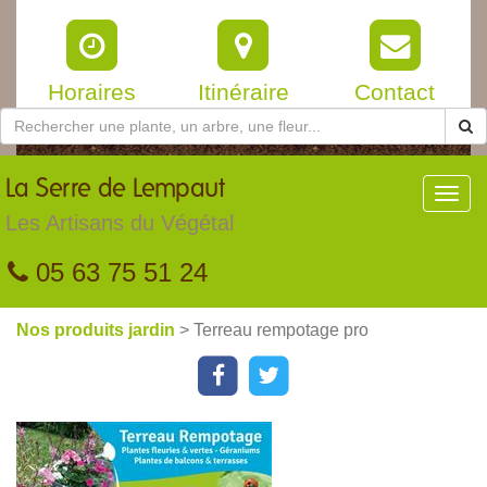
Horaires
Itinéraire
Contact
La
Serre de Lempaut
Toggl
navig
Les Artisans du Végétal
05 63 75 51 24
Nos produits jardin
> Terreau rempotage pro