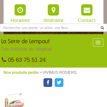
Horaires
Itinéraire
Contact
La
Serre de Lempaut
Toggl
navig
Les Artisans du Végétal
05 63 75 51 24
Nos produits jardin
> VIVIMUS ROSIERS